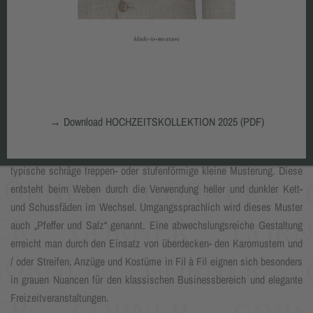
FIL À FIL
→
Download HOCHZEITSKOLLEKTION 2025 (PDF)
Fil à Fil (franz. „Faden an Faden“) wird charakterisiert durch die
typische schräge treppen- oder stufenförmige kleine Musterung. Diese
entsteht beim Weben durch die Verwendung heller und dunkler Kett-
und Schussfäden im Wechsel. Umgangssprachlich wird dieses Muster
auch „Pfeffer und Salz“ genannt. Eine abwechslungsreiche Gestaltung
erreicht man durch den Einsatz von überdecken- den Karomustern und
/ oder Streifen. Anzüge und Kostüme in Fil à Fil eignen sich besonders
in grauen Nuancen für den klassischen Businessbereich und elegante
Freizeitveranstaltungen.