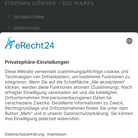
STEPHAN GÖRNER – DIE MARKE
DER MASSTERMIN
UNSER ATELIER
NACHHALTIGKEIT
CORPORATE FASHION
AUSSTATTUNG & OPTIONEN
SERVICE
WARUM MASSKONFEKTION?
STEPHAN GÖRNER VIP-TAILORING
WIE MUSS EIN MASSANZUG SITZEN?
STOFFKUNDE