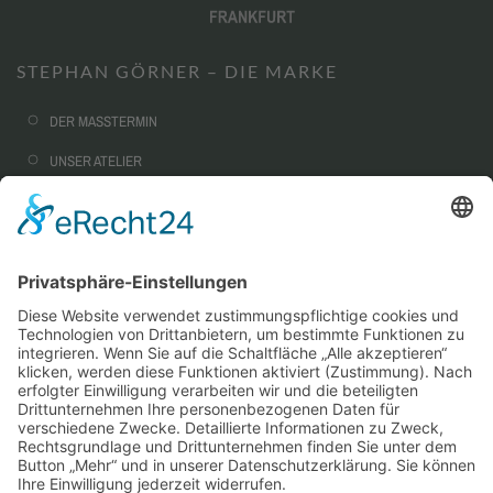
STEPHAN GÖRNER – DIE MARKE
DER MASSTERMIN
UNSER ATELIER
NACHHALTIGKEIT
CORPORATE FASHION
AUSSTATTUNG & OPTIONEN
SERVICE
WARUM MASSKONFEKTION?
STEPHAN GÖRNER VIP-TAILORING