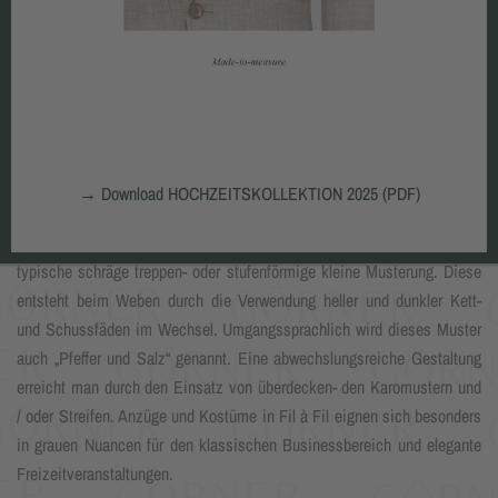
FIL À FIL
→
Download HOCHZEITSKOLLEKTION 2025 (PDF)
Fil à Fil (franz. „Faden an Faden“) wird charakterisiert durch die
typische schräge treppen- oder stufenförmige kleine Musterung. Diese
entsteht beim Weben durch die Verwendung heller und dunkler Kett-
und Schussfäden im Wechsel. Umgangssprachlich wird dieses Muster
auch „Pfeffer und Salz“ genannt. Eine abwechslungsreiche Gestaltung
erreicht man durch den Einsatz von überdecken- den Karomustern und
/ oder Streifen. Anzüge und Kostüme in Fil à Fil eignen sich besonders
in grauen Nuancen für den klassischen Businessbereich und elegante
Freizeitveranstaltungen.