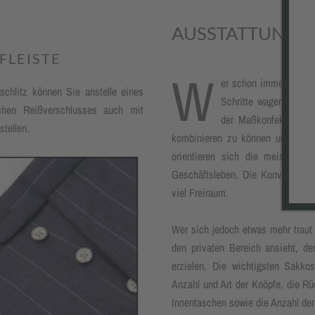
AUSSTATTUNGE
FLEISTE
W
er schon immer von ei
chlitz können Sie anstelle eines
Schritte wagen. Neben
hen Reiß­ver­schlus­ses auch mit
der Maßkonfektion in 
tellen.
kombinieren zu können und somit
orientieren sich die meisten u
Geschäftsleben. Die Konventionen
viel Freiraum.
Wer sich jedoch etwas mehr traut 
den privaten Bereich ansieht, de
erzielen. Die wichtigsten Sakkos
Anzahl und Art der Knöpfe, die Rü
Innentaschen sowie die Anzahl der