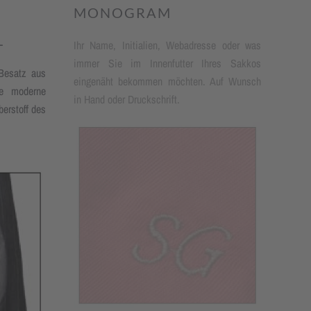
MONOGRAM
L
Ihr Name, Initialien, Webadresse oder was
immer Sie im Innenfutter Ihres Sakkos
 Besatz aus
eingenäht bekommen möch­ten. Auf Wunsch
ie moderne
in Hand oder Druckschrift.
erstoff des