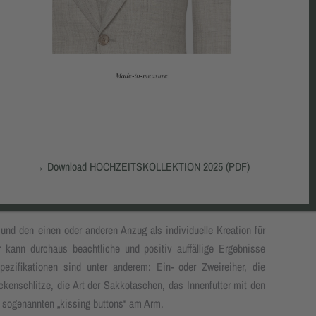
N
ner Karriere als Modedesigner geträumt hat, der kann nun erste
 der Berücksichtigung der Körpermaße liegt ein großer Vorteil
der Möglichkeit, unzählige Ausstattungsvarianten miteinander
 seine eigene modische Kreation zu schaffen. In der Praxis
nserer Kunden an gängigen modischen Gestaltungen für das
→
Download HOCHZEITSKOLLEKTION 2025 (PDF)
 des Berufsalltages lassen Ihnen in modischer Hinsicht nicht
und den einen oder anderen Anzug als individuelle Kreation für
r kann durchaus beachtliche und positiv auffällige Ergebnisse
pezifikationen sind unter anderem: Ein- oder Zweireiher, die
ckenschlitze, die Art der Sakkotaschen, das Innenfutter mit den
 sogenannten „kissing buttons“ am Arm.