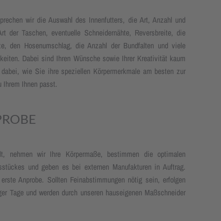
sprechen wir die Auswahl des Innenfutters, die Art, Anzahl und
rt der Taschen, eventuelle Schneider­nähte, Revers­breite, die
tze, den Hosen­umschlag, die Anzahl der Bundfalten und viele
ich­keiten. Dabei sind Ihren Wünsche sowie Ihrer Kreativität kaum
dabei, wie Sie ihre speziellen Körpermerk­male am besten zur
u Ihrem Ihnen passt.
PROBE
̈hlt, nehmen wir Ihre Körpermaße, bestimmen die optimalen
stückes und geben es bei externen Manufakturen in Auftrag.
erste Anprobe. Sollten Feinabstimmungen nötig sein, erfolgen
iger Tage und werden durch unseren hauseigenen Maßschneider