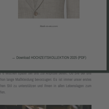
TE MODE
Gentleman, heute ein Luxus, den Sie lieben werden: Der Maßtermin
igste Schritt auf dem Weg zu Ihrem neuen Anzug, Hemd oder
lier im Gärtnerweg in Frankfurt, in dem Sie sich ganz in Ruhe
→
Download HOCHZEITSKOLLEKTION 2025 (PDF)
e alle modischen Optionen aussuchen und sich beraten lassen
Ihre Maße; Ihr neues Kleidungsstück wird bei unseren Partnern
is 6 Wochen später bei uns zur Anprobe bereit. Ob Sie bei uns
chon lange Maßkleidung bevorzugen: Es ist immer unser erstes
chen Stil zu unterstützen und Ihnen in allen Lebenslagen zum
fen.