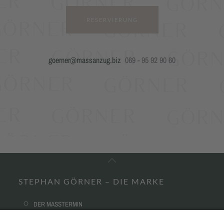
RESERVIERUNG
goerner@massanzug.biz
069 - 95 92 90 60
STEPHAN GÖRNER – DIE MARKE
DER MASSTERMIN
UNSER ATELIER