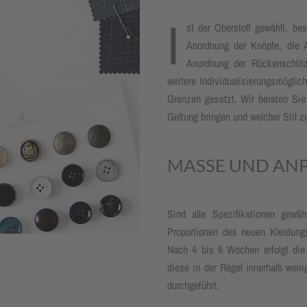
I
st der Oberstoff gewählt, be
Anord­nung der Knöpfe, die A
Anord­nung der Rücken­schli
weitere Indivi­dua­lisierungs­mögl
Grenzen gesetzt. Wir beraten Sie 
Geltung bringen und welcher Stil z
MASSE UND AN
Sind alle Spezifikationen gewa
Proportionen des neuen Kleidungs
Nach 4 bis 6 Wochen erfolgt die 
diese in der Regel innerhalb wen
durchgeführt.