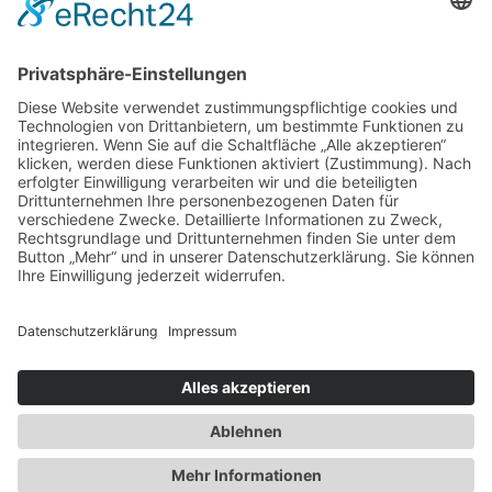
CORPORATE FASHION
AUSSTATTUNG & OPTIONEN
SERVICE
WARUM MASSKONFEKTION?
STEPHAN GÖRNER VIP-TAILORING
WIE MUSS EIN MASSANZUG SITZEN?
STOFFKUNDE
DIE WICHTIGSTEN STOFFMUSTER
© 2025 Stephan Görner Maßatelier Frankfurt am Main | Webdesign by Drela GmbH - SEO &
Webdesign Agentur Frankfurt