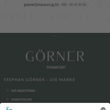
goerner@massanzug.biz
069 - 95 92 90 60
STEPHAN GÖRNER – DIE MARKE
DER MASSTERMIN
UNSER ATELIER
NACHHALTIGKEIT