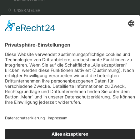
UNSER ATELIER
NACHHALTIGKEIT
CORPORATE FASHION
AUSSTATTUNG & OPTIONEN
SERVICE
WARUM MASSKONFEKTION?
STEPHAN GÖRNER VIP-TAILORING
WIE MUSS EIN MASSANZUG SITZEN?
STOFFKUNDE
DIE WICHTIGSTEN STOFFMUSTER