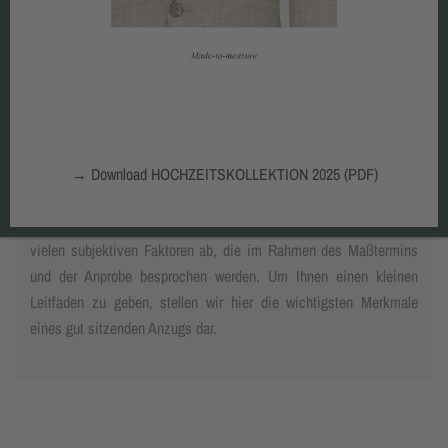
D
ie schwierigste Aufgabe des Maßkonfektionärs besteht
nicht in der Abnahme der Körpermaße, sondern in der
richtigen Interpretation Ihres Körpers. Dazu gehört eine
ehrliche Beratung und die intensive Kommunikation mit dem
Kunden. Schließlich
→
Download HOCHZEITSKOLLEKTION 2025 (PDF)
passt nicht jede modische Variante zu jedem Körper. Letztlich
hängt das Urteil über einen gut sitzenden Maßanzug auch von
vielen subjektiven Faktoren ab, die im Rahmen des Maßtermins
und der Anprobe besprochen werden. Um Ihnen einen kleinen
Leitfaden zu geben, stellen wir hier die wichtigsten Merkmale
eines gut sitzenden Anzugs dar.