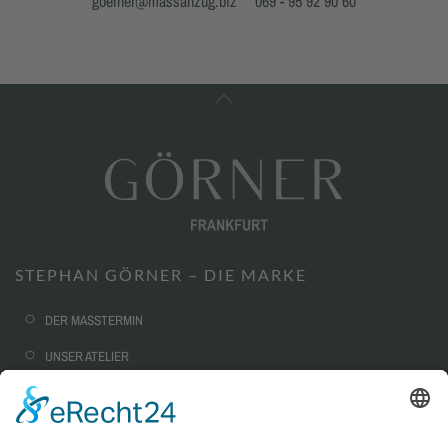
goerner@massanzug.biz
069 - 95 92 90 60
STEPHAN GÖRNER – DIE MARKE
DER MASSTERMIN
UNSER ATELIER
NACHHALTIGKEIT
CORPORATE FASHION