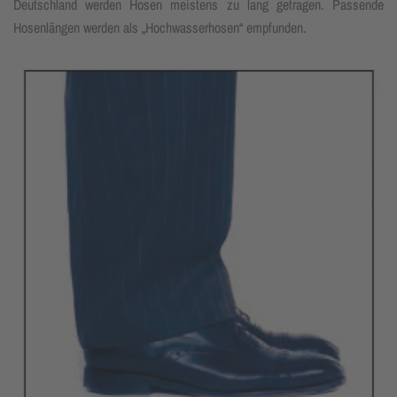
Deutschland werden Hosen meistens zu lang ge­tragen. Passende
Hosen­längen wer­den als „Hochwasserhosen“ em­pfun­den.