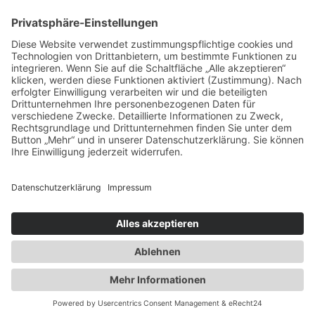
AUSSTATTUNG & OPTIONEN
SERVICE
WARUM MASSKONFEKTION?
STEPHAN GÖRNER VIP-TAILORING
WIE MUSS EIN MASSANZUG SITZEN?
STOFFKUNDE
DIE WICHTIGSTEN STOFFMUSTER
© 2025 Stephan Görner Maßatelier Frankfurt am Main | Webdesign by Drela GmbH - SEO &
Webdesign Agentur Frankfurt
AGB
| IMPRESSUM
|
DATENSCHUTZERKLÄRUNG |