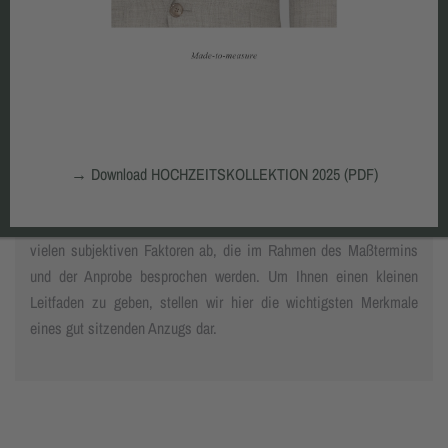
D
ie schwierigste Aufgabe des Maßkonfektionärs besteht
nicht in der Abnahme der Körpermaße, sondern in der
richtigen Interpretation Ihres Körpers. Dazu gehört eine
ehrliche Beratung und die intensive Kommunikation mit dem
Kunden. Schließlich
→
Download HOCHZEITSKOLLEKTION 2025 (PDF)
passt nicht jede modische Variante zu jedem Körper. Letztlich
hängt das Urteil über einen gut sitzenden Maßanzug auch von
vielen subjektiven Faktoren ab, die im Rahmen des Maßtermins
und der Anprobe besprochen werden. Um Ihnen einen kleinen
Leitfaden zu geben, stellen wir hier die wichtigsten Merkmale
eines gut sitzenden Anzugs dar.