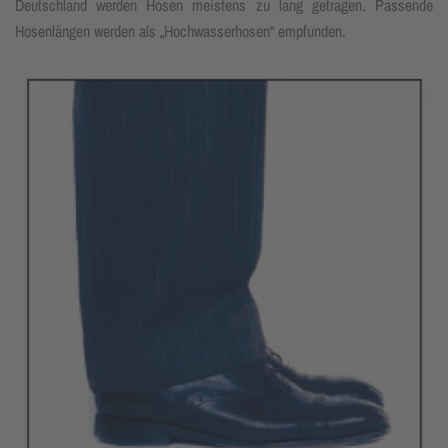
Deutschland werden Hosen meistens zu lang ge­tragen. Passende
Hosen­längen wer­den als „Hochwasserhosen“ em­pfun­den.