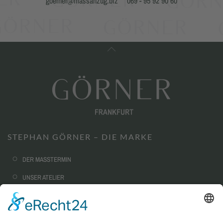
goerner@massanzug.biz
069 - 95 92 90 60
STEPHAN GÖRNER – DIE MARKE
DER MASSTERMIN
UNSER ATELIER
NACHHALTIGKEIT
CORPORATE FASHION