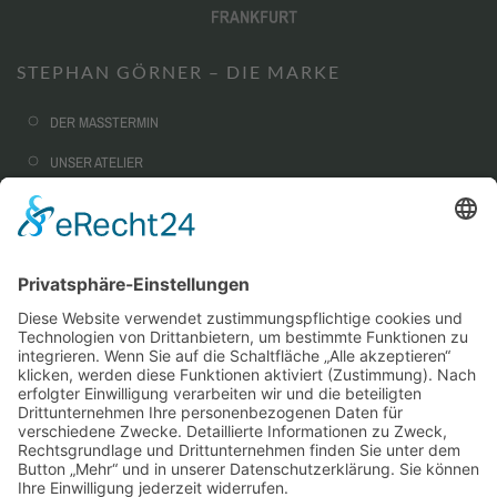
STEPHAN GÖRNER – DIE MARKE
DER MASSTERMIN
UNSER ATELIER
NACHHALTIGKEIT
CORPORATE FASHION
AUSSTATTUNG & OPTIONEN
SERVICE
WARUM MASSKONFEKTION?
STEPHAN GÖRNER VIP-TAILORING