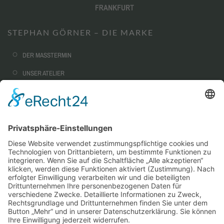
STEPHAN GÖRNER – DIE MARKE
DER MASSTERMIN
UNSER ATELIER
NACHHALTIGKEIT
CORPORATE FASHION
AUSSTATTUNG & OPTIONEN
SERVICE
WARUM MASSKONFEKTION?
STEPHAN GÖRNER VIP-TAILORING