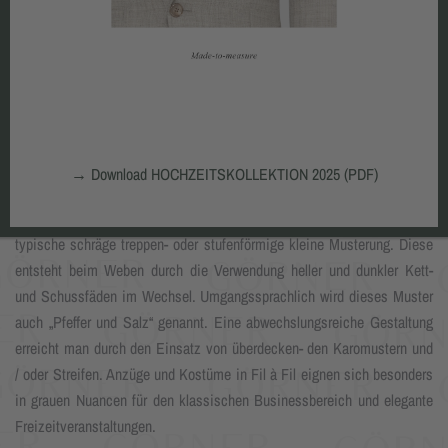
FIL À FIL
→
Download HOCHZEITSKOLLEKTION 2025 (PDF)
Fil à Fil (franz. „Faden an Faden“) wird charakterisiert durch die
typische schräge treppen- oder stufenförmige kleine Musterung. Diese
entsteht beim Weben durch die Verwendung heller und dunkler Kett-
und Schussfäden im Wechsel. Umgangssprachlich wird dieses Muster
auch „Pfeffer und Salz“ genannt. Eine abwechslungsreiche Gestaltung
erreicht man durch den Einsatz von überdecken- den Karomustern und
/ oder Streifen. Anzüge und Kostüme in Fil à Fil eignen sich besonders
in grauen Nuancen für den klassischen Businessbereich und elegante
Freizeitveranstaltungen.