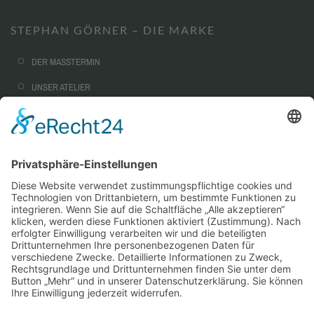
STEPHAN GÖRNER – DIE MARKE
DER MASSTERMIN
UNSER ATELIER
NACHHALTIGKEIT
CORPORATE FASHION
AUSSTATTUNG & OPTIONEN
SERVICE
WARUM MASSKONFEKTION?
STEPHAN GÖRNER VIP-TAILORING
WIE MUSS EIN MASSANZUG SITZEN?